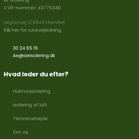
CVR-nummer: 43775340
Løgtenvej 12 8543 Hornslet
​Klik her for rutevejledning​
30 24 65 16
Ae@aeisolering.dk
Hvad leder du efter?
Hulmursisolering
Isolering af luft
Tømrerarbejde​
Om os