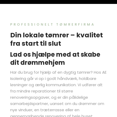
​PROFESSIONELT TØMRERFIRMA
Din lokale tømrer – kvalitet
fra start til slut
Lad os hjælpe med at skabe
dit drømmehjem
Har du brug for hjælp af en dygtig tømrer? Hos AE
Isolering går vi op i godt håndværk, holdbare
løsninger og ærlig kommunikation. Vi udfører alt
fra mindre reparationer til større
renoveringsopgaver, og er din pålidelige
samarbejdspartner, uanset om du drømmer om
nye vinduer, en træterrasse eller en
gennemgribende renovering af hele huset.