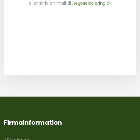
​eller skriv en mail til
Ae@aeisolering.dk
Firmainformation
AE Isolering